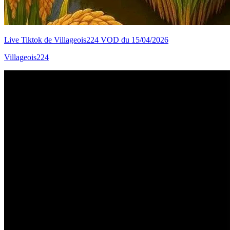
Live Tiktok de Villageois224 VOD du 15/04/2026
Villageois224