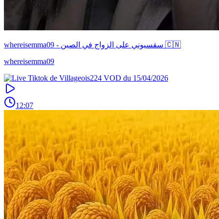
whereisemma09 - سقسيوني على الزواج في الصين 🇨🇳
whereisemma09
12:07