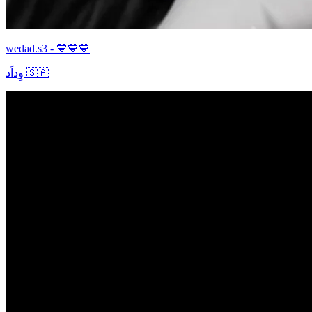
wedad.s3 - 💙💙💙
وِداَد 🇸🇦