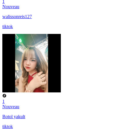
1
Nouveau
walissonreis127
tiktok
1
Nouveau
Botol yakult
tiktok