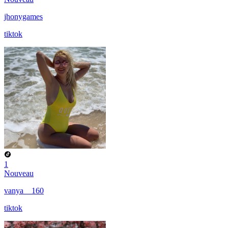
jhonygames
tiktok
1
Nouveau
vanya__160
tiktok