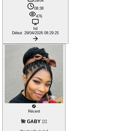
29/04
08:38
476
hd
Début: 29/04/2026 08:29:25
Récent
🌺 GABY ❤️‍🔥