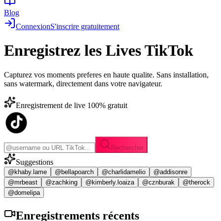
Blog
Connexion
S'inscrire gratuitement
Enregistrez les
Lives TikTok
Capturez vos moments preferes en haute qualite. Sans installation,
sans watermark, directement dans votre navigateur.
Enregistrement de live 100% gratuit
Rechercher
Suggestions
@khaby.lame
@bellapoarch
@charlidamelio
@addisonre
@mrbeast
@zachking
@kimberly.loaiza
@cznburak
@therock
@domelipa
Enregistrements
récents