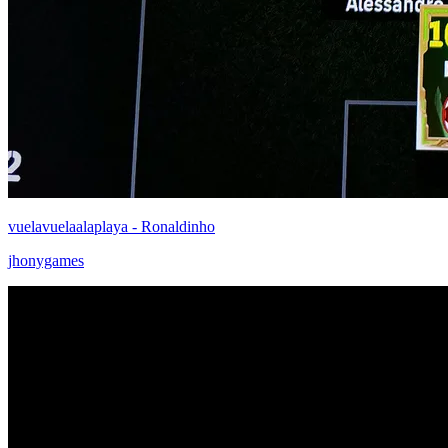
vuelavuelaalaplaya - Ronaldinho
jhonygames