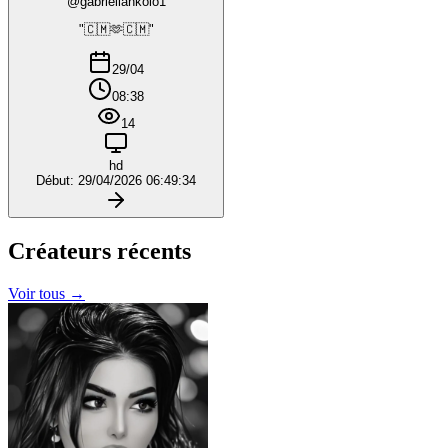
@gabriellankolo1
"🇨🇲🫶🇨🇲"
29/04
08:38
14
hd
Début: 29/04/2026 06:49:34
Créateurs
récents
Voir tous →