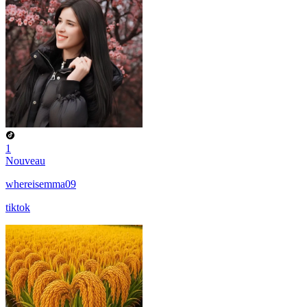
1
Nouveau
whereisemma09
tiktok