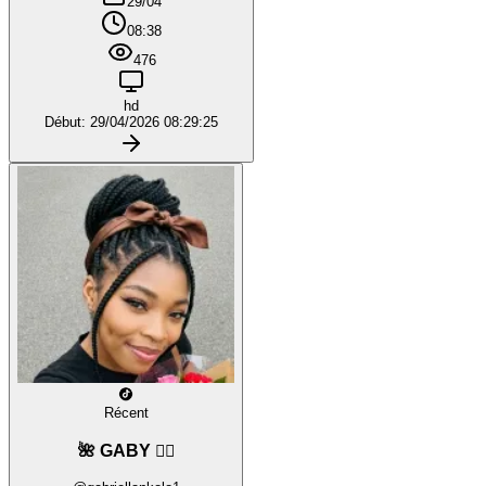
29/04
08:38
476
hd
Début: 29/04/2026 08:29:25
Récent
🌺 GABY ❤️‍🔥