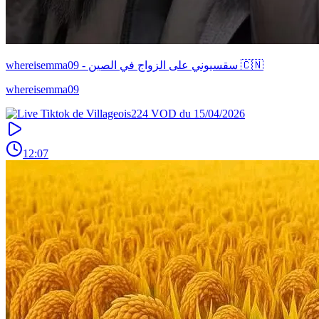
whereisemma09 - سقسيوني على الزواج في الصين 🇨🇳
whereisemma09
12:07