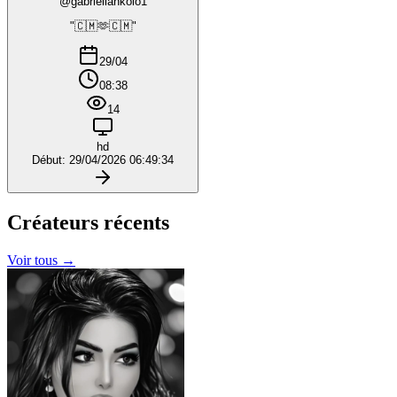
@gabriellankolo1
"🇨🇲🫶🇨🇲"
29/04
08:38
14
hd
Début: 29/04/2026 06:49:34
Créateurs
récents
Voir tous →