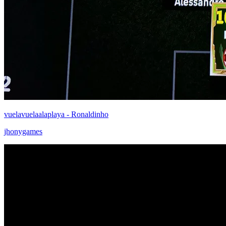
vuelavuelaalaplaya - Ronaldinho
jhonygames