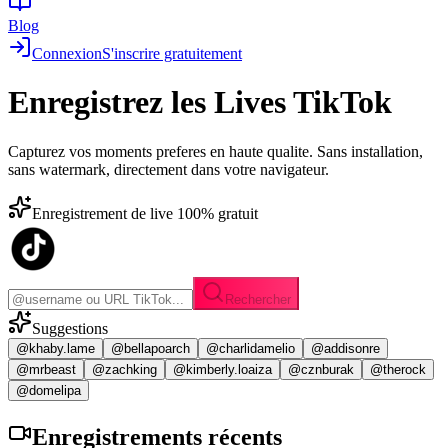
Blog
Connexion
S'inscrire gratuitement
Enregistrez les
Lives TikTok
Capturez vos moments preferes en haute qualite. Sans installation,
sans watermark, directement dans votre navigateur.
Enregistrement de live 100% gratuit
Rechercher
Suggestions
@khaby.lame
@bellapoarch
@charlidamelio
@addisonre
@mrbeast
@zachking
@kimberly.loaiza
@cznburak
@therock
@domelipa
Enregistrements
récents