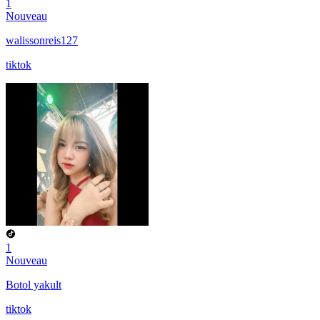
1
Nouveau
walissonreis127
tiktok
1
Nouveau
Botol yakult
tiktok