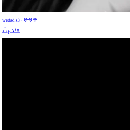
wedad.s3 - 💙💙💙
وِداَد 🇸🇦