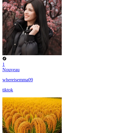
1
Nouveau
whereisemma09
tiktok