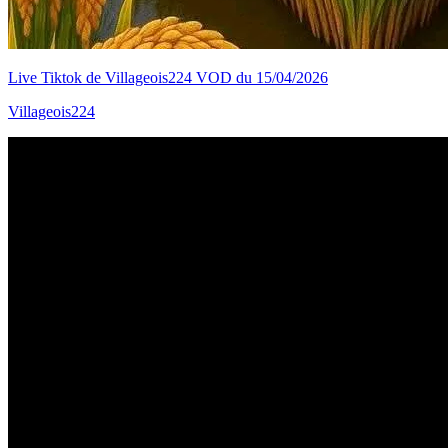
Live Tiktok de Villageois224 VOD du 15/04/2026
Villageois224