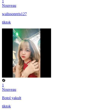
1
Nouveau
walissonreis127
tiktok
1
Nouveau
Botol yakult
tiktok