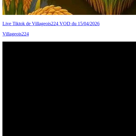
Live Tiktok de Villageois224 VOD du 15/04/2026
Villageois224