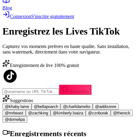
Blog
Connexion
S'inscrire gratuitement
Enregistrez les
Lives TikTok
Capturez vos moments preferes en haute qualite. Sans installation,
sans watermark, directement dans votre navigateur.
Enregistrement de live 100% gratuit
Rechercher
Suggestions
@khaby.lame
@bellapoarch
@charlidamelio
@addisonre
@mrbeast
@zachking
@kimberly.loaiza
@cznburak
@therock
@domelipa
Enregistrements
récents