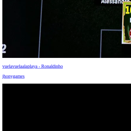
vuelavuelaalaplaya - Ronaldinho
jhonygames