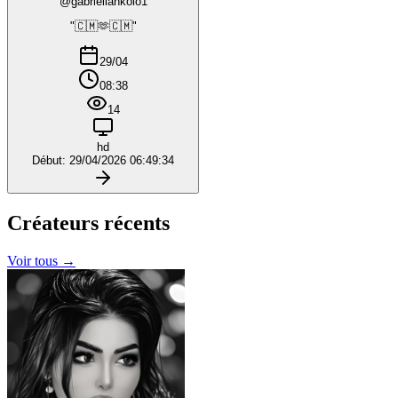
@gabriellankolo1
"🇨🇲🫶🇨🇲"
29/04
08:38
14
hd
Début: 29/04/2026 06:49:34
Créateurs
récents
Voir tous →