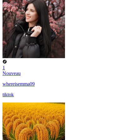
1
Nouveau
whereisemma09
tiktok