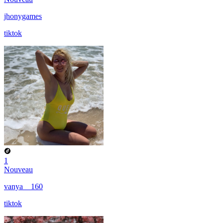
jhonygames
tiktok
1
Nouveau
vanya__160
tiktok