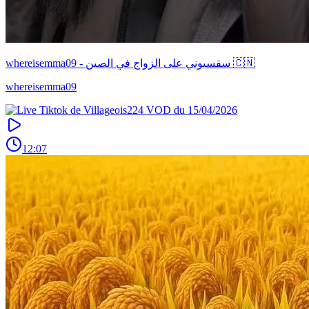
whereisemma09 - سقسيوني على الزواج في الصين 🇨🇳
whereisemma09
12:07