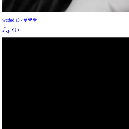
wedad.s3 - 💙💙💙
وِداَد 🇸🇦