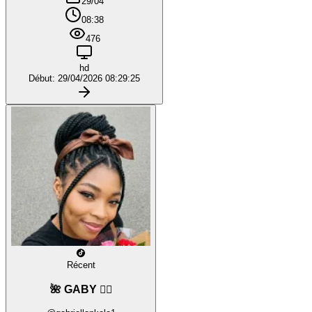
29/04
08:38
476
hd
Début: 29/04/2026 08:29:25
Récent
🌺 GABY ❤️‍🔥