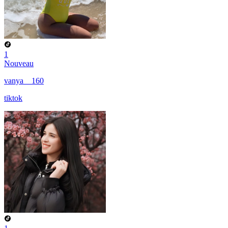
1
Nouveau
vanya__160
tiktok