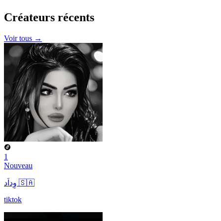
Créateurs
récents
Voir tous →
1
Nouveau
وِداَد 🇸🇦
tiktok