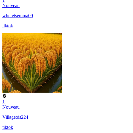
1
Nouveau
whereisemma09
tiktok
1
Nouveau
Villageois224
tiktok