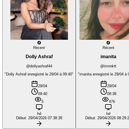
Récent
Récent
Dolly Ashraf
imanita
@dollyashraf44
@imnnktt
"Dolly Ashraf enregistré le 29/04 à 09:40"
"imanita enregistré le 29/04 à 
29/04
29/04
09:40
08:38
5
476
hd
hd
Début: 29/04/2026 07:38:38
Début: 29/04/2026 08:29: