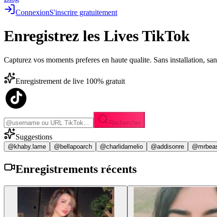
Connexion
S'inscrire gratuitement
Enregistrez les
Lives TikTok
Capturez vos moments preferes en haute qualite. Sans installation, sa
Enregistrement de live 100% gratuit
Rechercher
Suggestions
@khaby.lame
@bellapoarch
@charlidamelio
@addisonre
@mrbea
Enregistrements
récents