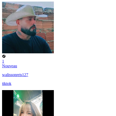
1
Nouveau
walissonreis127
tiktok