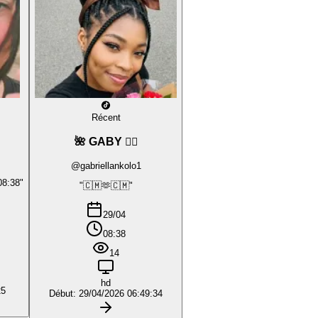
Récent
🌺 GABY ❤️‍🔥
@gabriellankolo1
08:38"
"🇨🇲🫶🇨🇲"
29/04
08:38
14
hd
25
Début: 29/04/2026 06:49:34