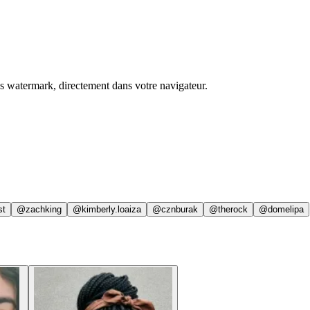
ns watermark, directement dans votre navigateur.
st
@zachking
@kimberly.loaiza
@cznburak
@therock
@domelipa