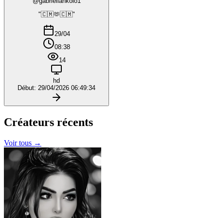
@gabriellankolo1
"🇨🇲🫶🇨🇲"
29/04
08:38
14
hd
Début: 29/04/2026 06:49:34
Créateurs
récents
Voir tous →