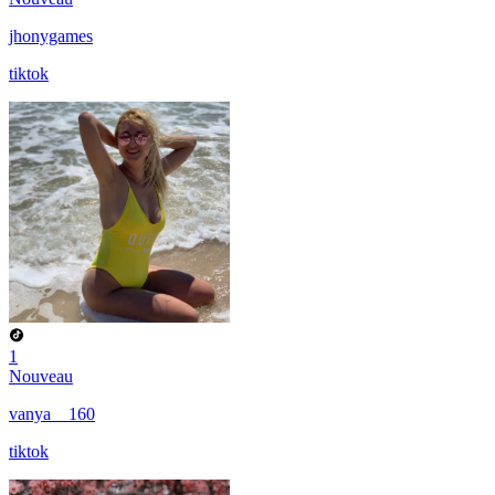
jhonygames
tiktok
1
Nouveau
vanya__160
tiktok