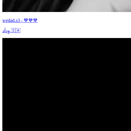
wedad.s3 - 💙💙💙
وِداَد 🇸🇦