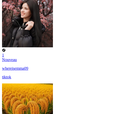
1
Nouveau
whereisemma09
tiktok