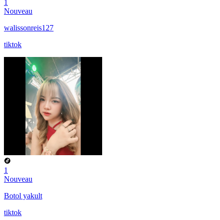
1
Nouveau
walissonreis127
tiktok
1
Nouveau
Botol yakult
tiktok