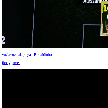
vuelavuelaalaplaya - Ronaldinho
jhonygames