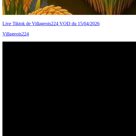
Live Tiktok de Villageois224 VOD du 15/04/2026
Villageois224