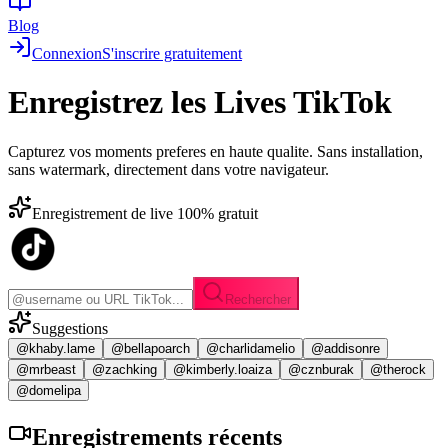
Blog
Connexion
S'inscrire gratuitement
Enregistrez les
Lives TikTok
Capturez vos moments preferes en haute qualite. Sans installation,
sans watermark, directement dans votre navigateur.
Enregistrement de live 100% gratuit
Rechercher
Suggestions
@khaby.lame
@bellapoarch
@charlidamelio
@addisonre
@mrbeast
@zachking
@kimberly.loaiza
@cznburak
@therock
@domelipa
Enregistrements
récents