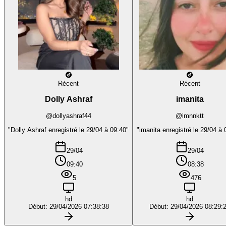
Récent
Récent
Dolly Ashraf
imanita
@dollyashraf44
@imnnktt
"Dolly Ashraf enregistré le 29/04 à 09:40"
"imanita enregistré le 29/04 à 
29/04
29/04
09:40
08:38
5
476
hd
hd
Début: 29/04/2026 07:38:38
Début: 29/04/2026 08:29: