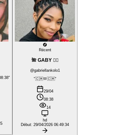
Récent
🌺 GABY ❤️‍🔥
@gabriellankolo1
08:38"
"🇨🇲🫶🇨🇲"
29/04
08:38
14
hd
25
Début: 29/04/2026 06:49:34