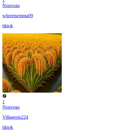
1
Nouveau
whereisemma09
tiktok
1
Nouveau
Villageois224
tiktok