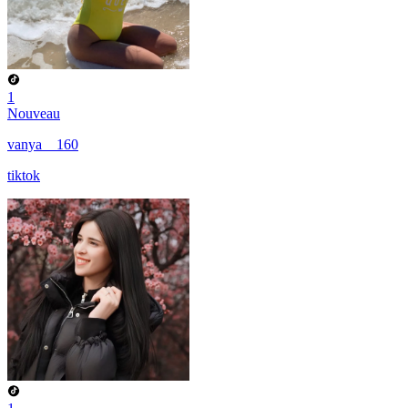
1
Nouveau
vanya__160
tiktok