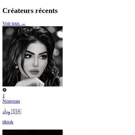
Créateurs
récents
Voir tous →
1
Nouveau
وِداَد 🇸🇦
tiktok