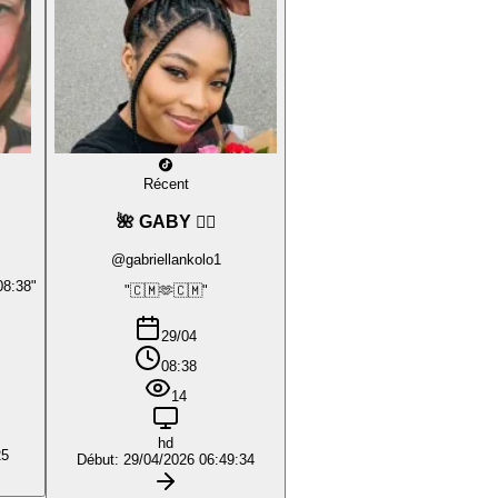
Récent
🌺 GABY ❤️‍🔥
@gabriellankolo1
08:38"
"🇨🇲🫶🇨🇲"
29/04
08:38
14
hd
25
Début: 29/04/2026 06:49:34