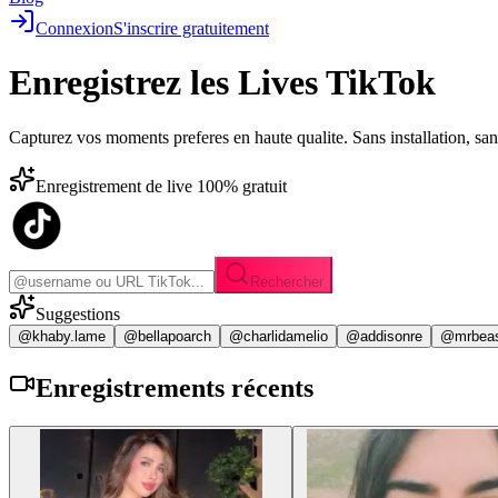
Connexion
S'inscrire gratuitement
Enregistrez les
Lives TikTok
Capturez vos moments preferes en haute qualite. Sans installation, sa
Enregistrement de live 100% gratuit
Rechercher
Suggestions
@khaby.lame
@bellapoarch
@charlidamelio
@addisonre
@mrbea
Enregistrements
récents