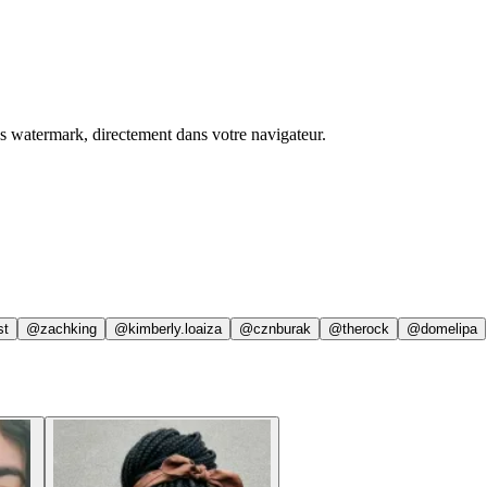
ns watermark, directement dans votre navigateur.
st
@zachking
@kimberly.loaiza
@cznburak
@therock
@domelipa