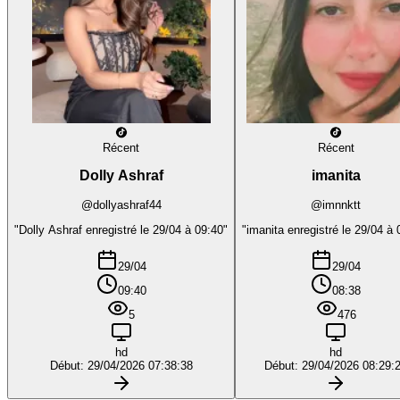
Récent
Récent
Dolly Ashraf
imanita
@dollyashraf44
@imnnktt
"Dolly Ashraf enregistré le 29/04 à 09:40"
"imanita enregistré le 29/04 à 
29/04
29/04
09:40
08:38
5
476
hd
hd
Début: 29/04/2026 07:38:38
Début: 29/04/2026 08:29: