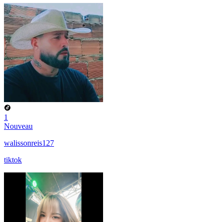
1
Nouveau
walissonreis127
tiktok