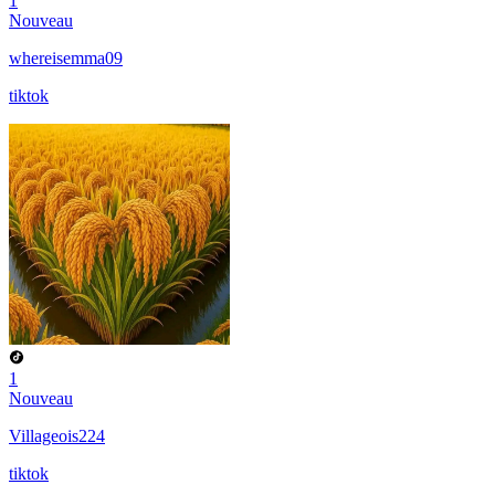
1
Nouveau
whereisemma09
tiktok
1
Nouveau
Villageois224
tiktok