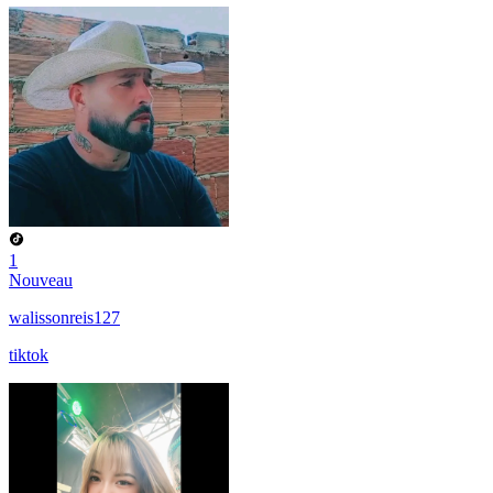
1
Nouveau
walissonreis127
tiktok