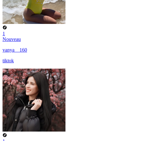
1
Nouveau
vanya__160
tiktok