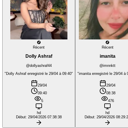
Récent
Récent
Dolly Ashraf
imanita
@dollyashraf44
@imnnktt
"Dolly Ashraf enregistré le 29/04 à 09:40"
"imanita enregistré le 29/04 à 
29/04
29/04
09:40
08:38
5
476
hd
hd
Début: 29/04/2026 07:38:38
Début: 29/04/2026 08:29: