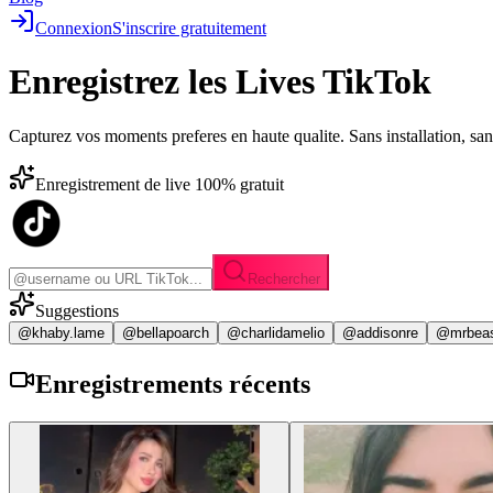
Connexion
S'inscrire gratuitement
Enregistrez les
Lives TikTok
Capturez vos moments preferes en haute qualite. Sans installation, sa
Enregistrement de live 100% gratuit
Rechercher
Suggestions
@khaby.lame
@bellapoarch
@charlidamelio
@addisonre
@mrbea
Enregistrements
récents