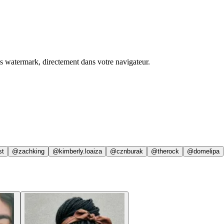
ns watermark, directement dans votre navigateur.
st
@zachking
@kimberly.loaiza
@cznburak
@therock
@domelipa