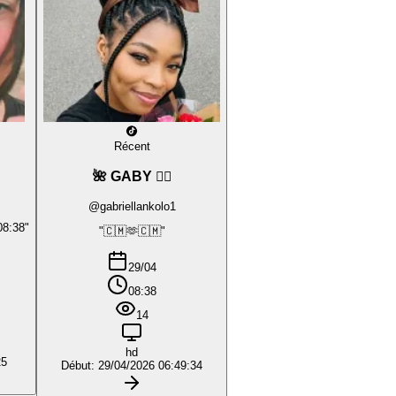
Récent
🌺 GABY ❤️‍🔥
@gabriellankolo1
08:38"
"🇨🇲🫶🇨🇲"
29/04
08:38
14
hd
25
Début: 29/04/2026 06:49:34