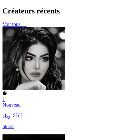
Créateurs
récents
Voir tous →
1
Nouveau
وِداَد 🇸🇦
tiktok