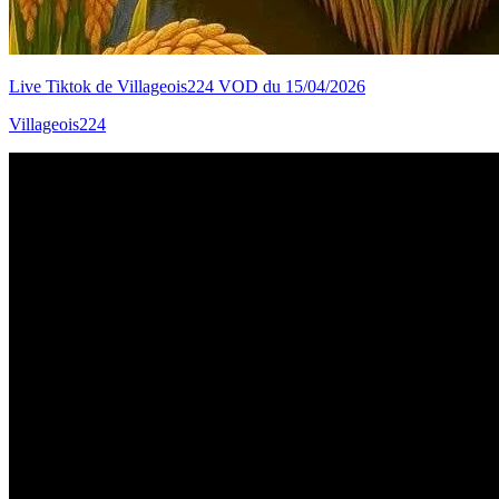
Live Tiktok de Villageois224 VOD du 15/04/2026
Villageois224