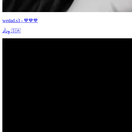
wedad.s3 - 💙💙💙
وِداَد 🇸🇦