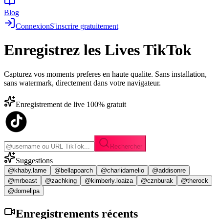
Blog
Connexion
S'inscrire gratuitement
Enregistrez les
Lives TikTok
Capturez vos moments preferes en haute qualite. Sans installation,
sans watermark, directement dans votre navigateur.
Enregistrement de live 100% gratuit
Rechercher
Suggestions
@khaby.lame
@bellapoarch
@charlidamelio
@addisonre
@mrbeast
@zachking
@kimberly.loaiza
@cznburak
@therock
@domelipa
Enregistrements
récents