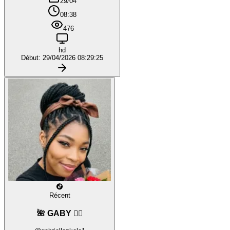
29/04
08:38
476
hd
Début: 29/04/2026 08:29:25
Récent
🌺 GABY ❤️‍🔥