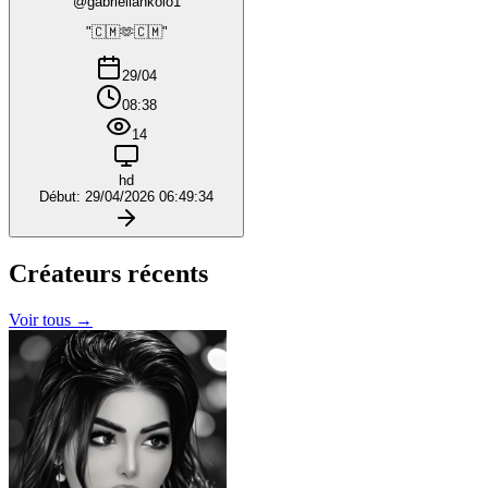
@gabriellankolo1
"🇨🇲🫶🇨🇲"
29/04
08:38
14
hd
Début: 29/04/2026 06:49:34
Créateurs
récents
Voir tous →