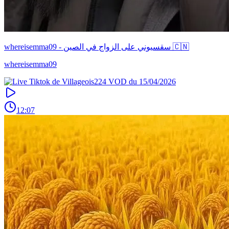
whereisemma09 - سقسيوني على الزواج في الصين 🇨🇳
whereisemma09
12:07