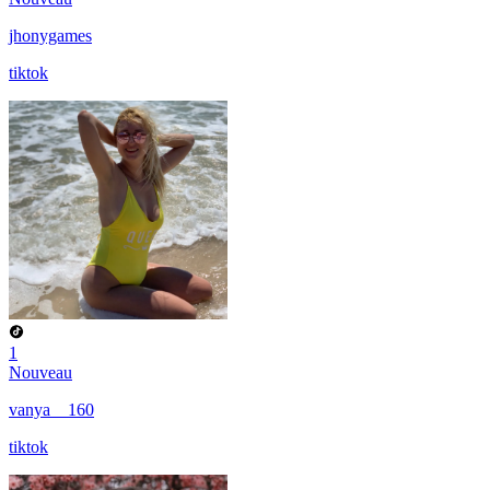
jhonygames
tiktok
1
Nouveau
vanya__160
tiktok