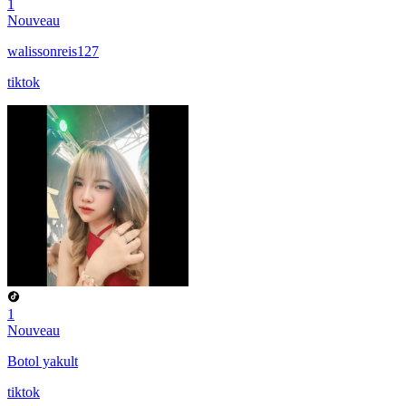
1
Nouveau
walissonreis127
tiktok
1
Nouveau
Botol yakult
tiktok