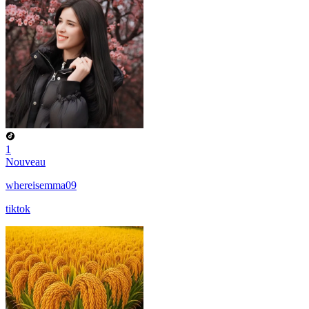
1
Nouveau
whereisemma09
tiktok