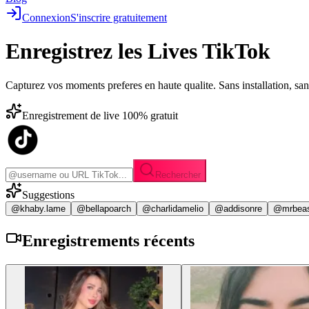
Connexion
S'inscrire gratuitement
Enregistrez les
Lives TikTok
Capturez vos moments preferes en haute qualite. Sans installation, sa
Enregistrement de live 100% gratuit
Rechercher
Suggestions
@khaby.lame
@bellapoarch
@charlidamelio
@addisonre
@mrbea
Enregistrements
récents