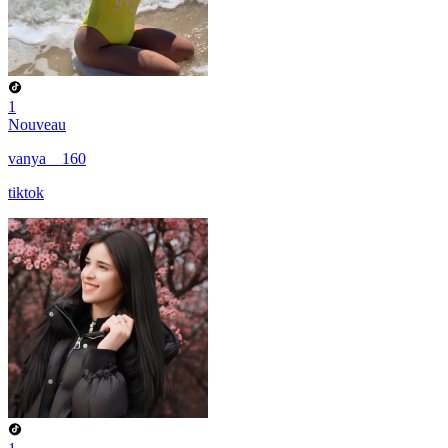
1
Nouveau
vanya__160
tiktok