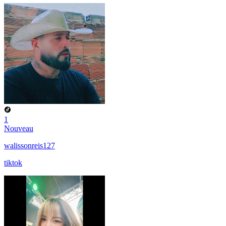
1
Nouveau
walissonreis127
tiktok