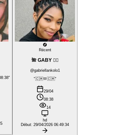
Récent
🌺 GABY ❤️‍🔥
@gabriellankolo1
08:38"
"🇨🇲🫶🇨🇲"
29/04
08:38
14
hd
25
Début: 29/04/2026 06:49:34