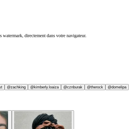
ns watermark, directement dans votre navigateur.
st
@zachking
@kimberly.loaiza
@cznburak
@therock
@domelipa