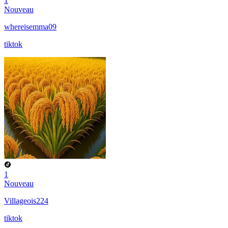
1
Nouveau
whereisemma09
tiktok
1
Nouveau
Villageois224
tiktok