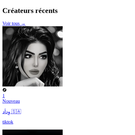
Créateurs
récents
Voir tous →
1
Nouveau
وِداَد 🇸🇦
tiktok