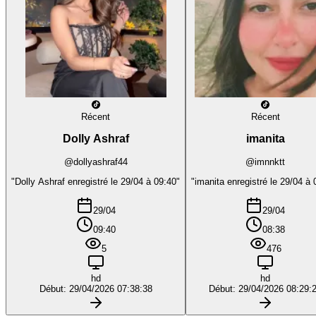
Récent
Récent
Dolly Ashraf
imanita
@dollyashraf44
@imnnktt
"Dolly Ashraf enregistré le 29/04 à 09:40"
"imanita enregistré le 29/04 à 
29/04
29/04
09:40
08:38
5
476
hd
hd
Début: 29/04/2026 07:38:38
Début: 29/04/2026 08:29: