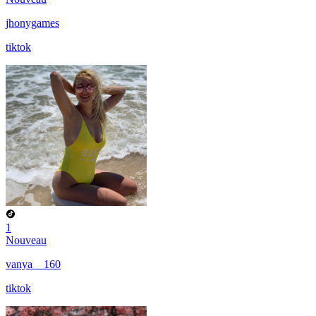
jhonygames
tiktok
1
Nouveau
vanya__160
tiktok