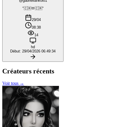
@gabriellankolo1
"🇨🇲🫶🇨🇲"
29/04
08:38
14
hd
Début: 29/04/2026 06:49:34
Créateurs
récents
Voir tous →