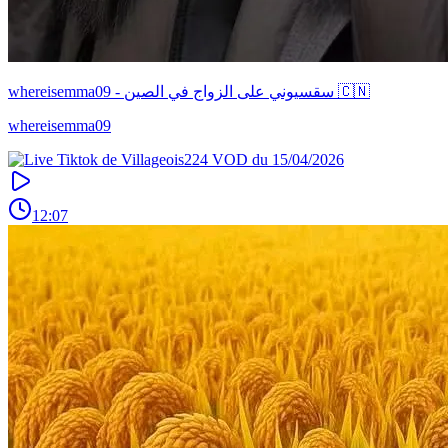
whereisemma09 - سقسيوني على الزواج في الصين 🇨🇳
whereisemma09
12:07