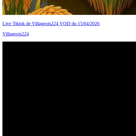
Live Tiktok de Villageois224 VOD du 15/04/2026
Villageois224