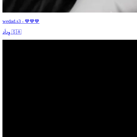
wedad.s3 - 💙💙💙
وِداَد 🇸🇦