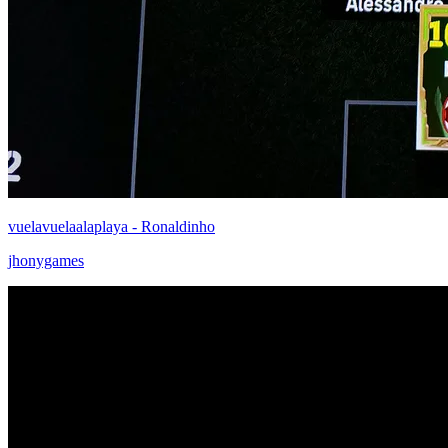
vuelavuelaalaplaya - Ronaldinho
jhonygames