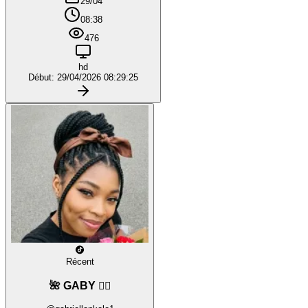
29/04
08:38
476
hd
Début: 29/04/2026 08:29:25
Récent
🌺 GABY ❤️‍🔥