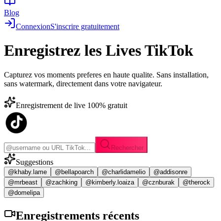
Blog
Connexion
S'inscrire gratuitement
Enregistrez les
Lives TikTok
Capturez vos moments preferes en haute qualite. Sans installation,
sans watermark, directement dans votre navigateur.
Enregistrement de live 100% gratuit
Rechercher
Suggestions
@khaby.lame
@bellapoarch
@charlidamelio
@addisonre
@mrbeast
@zachking
@kimberly.loaiza
@cznburak
@therock
@domelipa
Enregistrements
récents