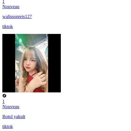
1
Nouveau
walissonreis127
tiktok
1
Nouveau
Botol yakult
tiktok