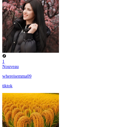
1
Nouveau
whereisemma09
tiktok