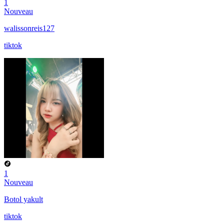
1
Nouveau
walissonreis127
tiktok
1
Nouveau
Botol yakult
tiktok