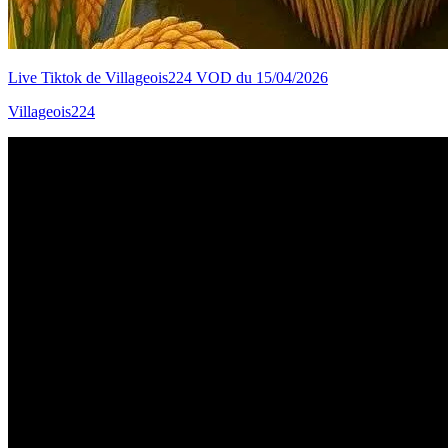
Live Tiktok de Villageois224 VOD du 15/04/2026
Villageois224