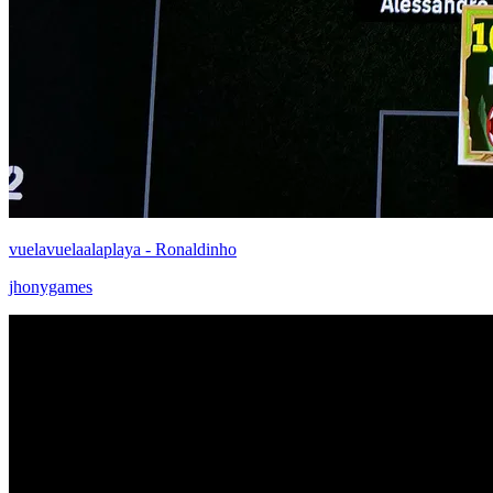
vuelavuelaalaplaya - Ronaldinho
jhonygames