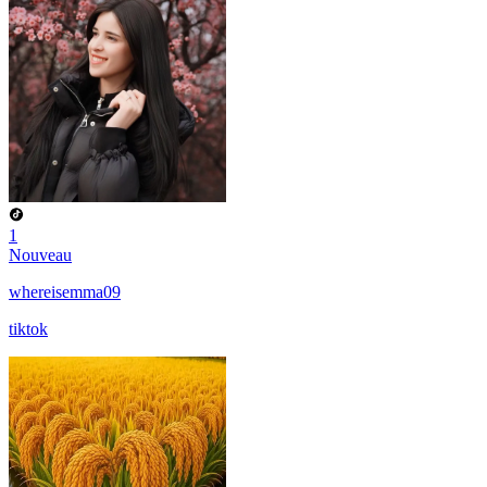
1
Nouveau
whereisemma09
tiktok