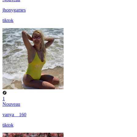
jhonygames
tiktok
1
Nouveau
vanya__160
tiktok