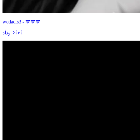
wedad.s3 - 💙💙💙
وِداَد 🇸🇦