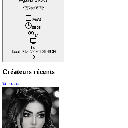
@gabriellankolo1
"🇨🇲🫶🇨🇲"
29/04
08:38
14
hd
Début: 29/04/2026 06:49:34
Créateurs
récents
Voir tous →