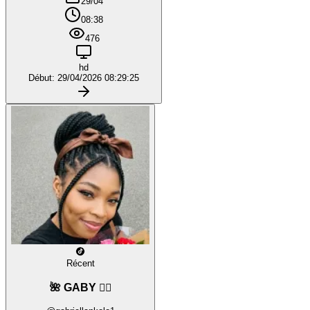
29/04
08:38
476
hd
Début: 29/04/2026 08:29:25
Récent
🌺 GABY ❤️‍🔥