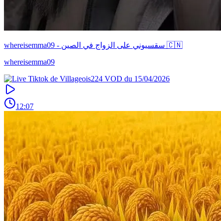
whereisemma09 - سقسيوني على الزواج في الصين 🇨🇳
whereisemma09
12:07