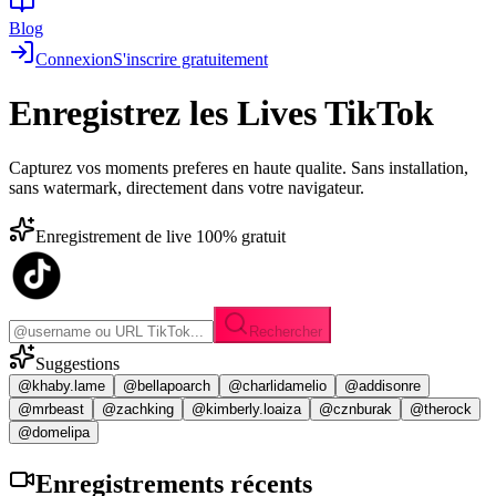
Blog
Connexion
S'inscrire gratuitement
Enregistrez les
Lives TikTok
Capturez vos moments preferes en haute qualite. Sans installation,
sans watermark, directement dans votre navigateur.
Enregistrement de live 100% gratuit
Rechercher
Suggestions
@khaby.lame
@bellapoarch
@charlidamelio
@addisonre
@mrbeast
@zachking
@kimberly.loaiza
@cznburak
@therock
@domelipa
Enregistrements
récents