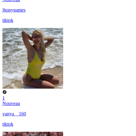
jhonygames
tiktok
1
Nouveau
vanya__160
tiktok