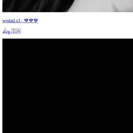
wedad.s3 - 💙💙💙
وِداَد 🇸🇦