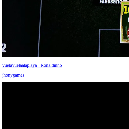
vuelavuelaalaplaya - Ronaldinho
jhonygames