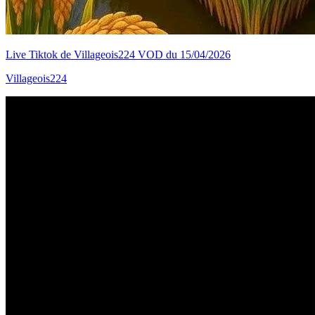
Live Tiktok de Villageois224 VOD du 15/04/2026
Villageois224