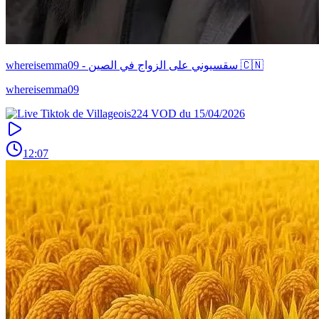
whereisemma09 - سقسيوني على الزواج في الصين 🇨🇳
whereisemma09
12:07