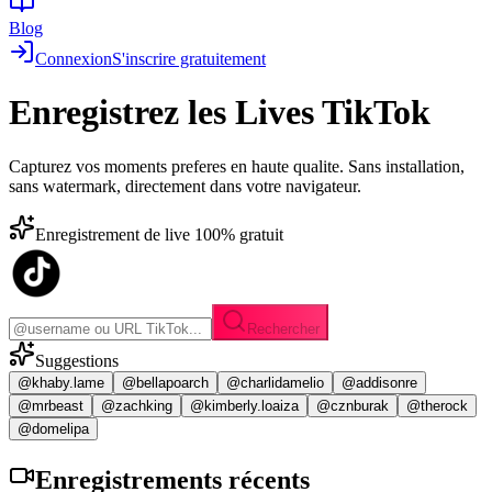
Blog
Connexion
S'inscrire gratuitement
Enregistrez les
Lives TikTok
Capturez vos moments preferes en haute qualite. Sans installation,
sans watermark, directement dans votre navigateur.
Enregistrement de live 100% gratuit
Rechercher
Suggestions
@khaby.lame
@bellapoarch
@charlidamelio
@addisonre
@mrbeast
@zachking
@kimberly.loaiza
@cznburak
@therock
@domelipa
Enregistrements
récents