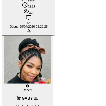
29/04
08:38
476
hd
Début: 29/04/2026 08:29:25
Récent
🌺 GABY ❤️‍🔥