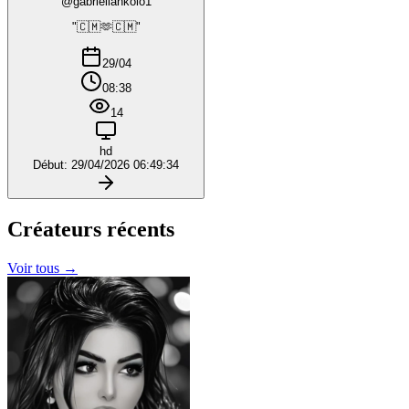
@gabriellankolo1
"🇨🇲🫶🇨🇲"
29/04
08:38
14
hd
Début: 29/04/2026 06:49:34
Créateurs
récents
Voir tous →