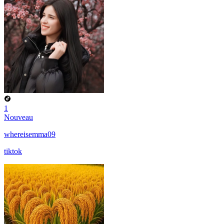
1
Nouveau
whereisemma09
tiktok