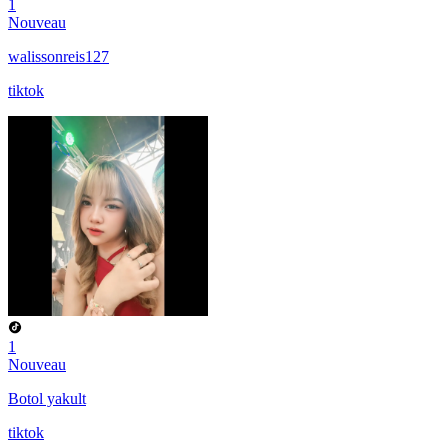
1
Nouveau
walissonreis127
tiktok
1
Nouveau
Botol yakult
tiktok