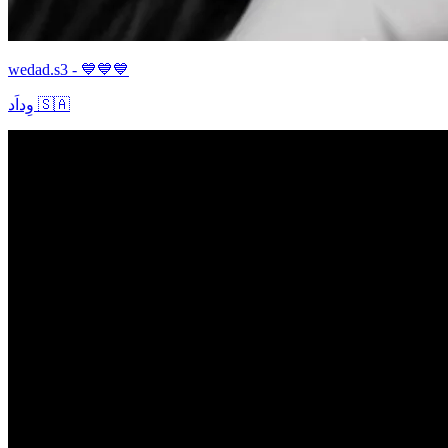
wedad.s3 - 💙💙💙
وِداَد 🇸🇦