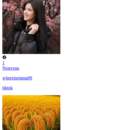
1
Nouveau
whereisemma09
tiktok