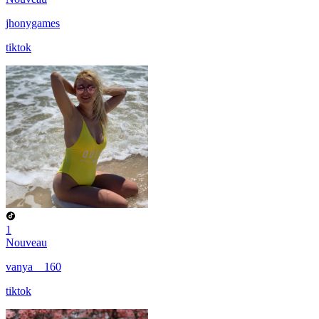
jhonygames
tiktok
1
Nouveau
vanya__160
tiktok