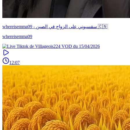
whereisemma09 - سقسيوني على الزواج في الصين 🇨🇳
whereisemma09
12:07