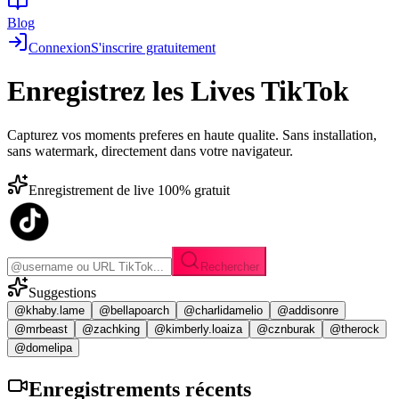
Blog
Connexion
S'inscrire gratuitement
Enregistrez les
Lives TikTok
Capturez vos moments preferes en haute qualite. Sans installation,
sans watermark, directement dans votre navigateur.
Enregistrement de live 100% gratuit
Rechercher
Suggestions
@khaby.lame
@bellapoarch
@charlidamelio
@addisonre
@mrbeast
@zachking
@kimberly.loaiza
@cznburak
@therock
@domelipa
Enregistrements
récents