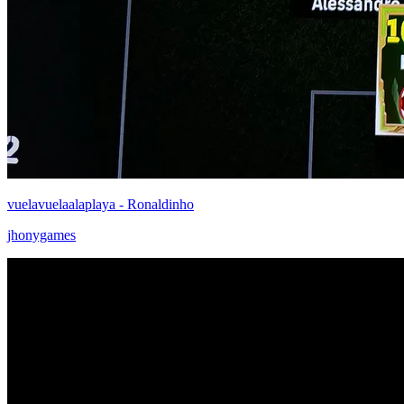
vuelavuelaalaplaya - Ronaldinho
jhonygames