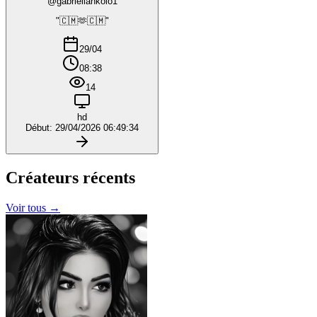
@gabriellankolo1
"🇨🇲🫶🇨🇲"
29/04
08:38
14
hd
Début: 29/04/2026 06:49:34
Créateurs
récents
Voir tous →