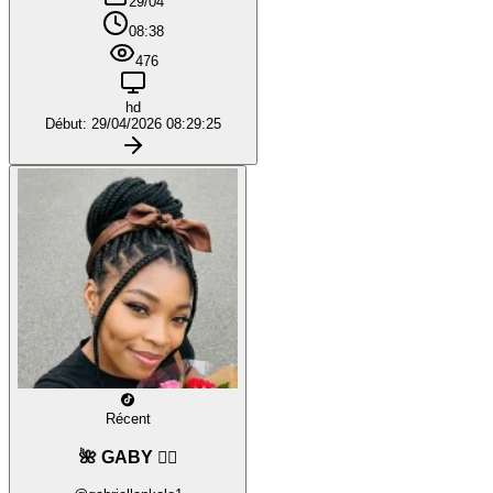
29/04
08:38
476
hd
Début: 29/04/2026 08:29:25
Récent
🌺 GABY ❤️‍🔥