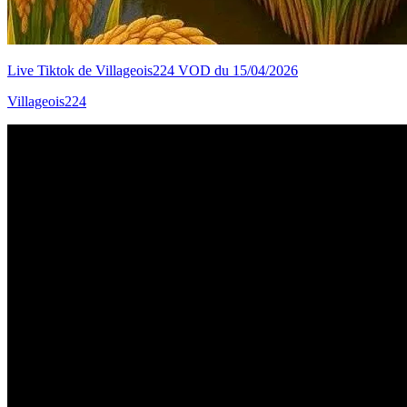
Live Tiktok de Villageois224 VOD du 15/04/2026
Villageois224