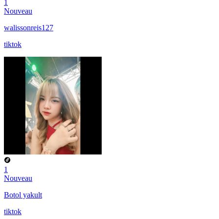
1
Nouveau
walissonreis127
tiktok
1
Nouveau
Botol yakult
tiktok