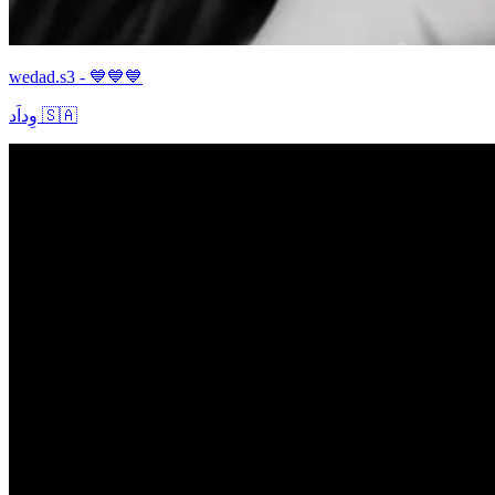
wedad.s3 - 💙💙💙
وِداَد 🇸🇦