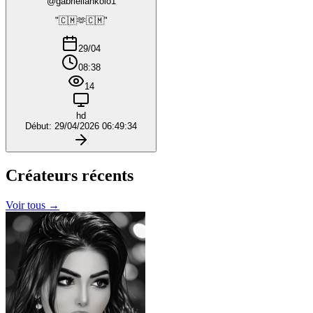
@gabriellankolo1
"🇨🇲🫶🇨🇲"
29/04
08:38
14
hd
Début: 29/04/2026 06:49:34
Créateurs
récents
Voir tous →