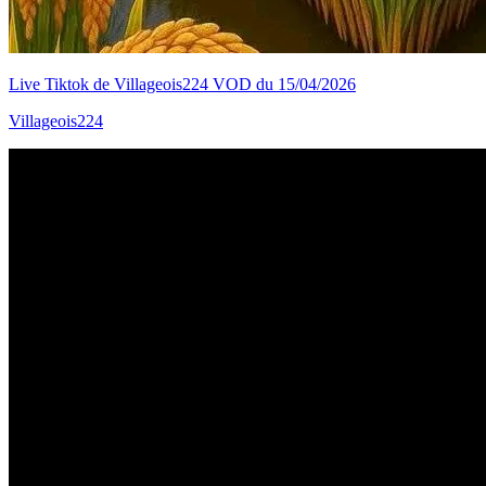
Live Tiktok de Villageois224 VOD du 15/04/2026
Villageois224