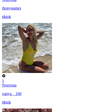
jhonygames
tiktok
1
Nouveau
vanya__160
tiktok