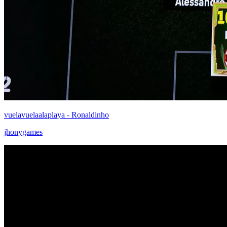
vuelavuelaalaplaya - Ronaldinho
jhonygames