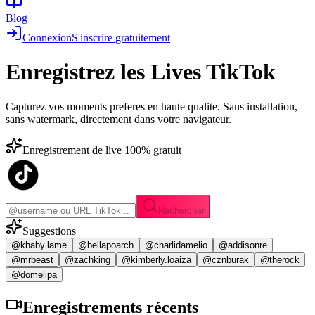
Blog
Connexion
S'inscrire gratuitement
Enregistrez les
Lives TikTok
Capturez vos moments preferes en haute qualite. Sans installation,
sans watermark, directement dans votre navigateur.
Enregistrement de live 100% gratuit
Rechercher
Suggestions
@khaby.lame
@bellapoarch
@charlidamelio
@addisonre
@mrbeast
@zachking
@kimberly.loaiza
@cznburak
@therock
@domelipa
Enregistrements
récents