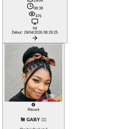
29/04
08:38
476
hd
Début: 29/04/2026 08:29:25
Récent
🌺 GABY ❤️‍🔥