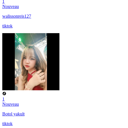
1
Nouveau
walissonreis127
tiktok
1
Nouveau
Botol yakult
tiktok