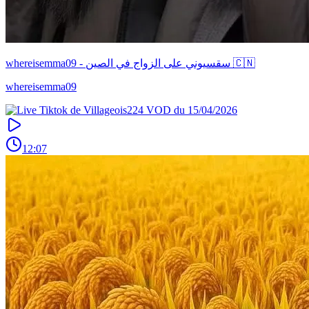
whereisemma09 - سقسيوني على الزواج في الصين 🇨🇳
whereisemma09
12:07