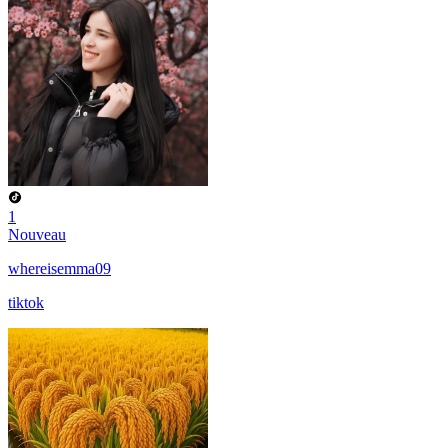
1
Nouveau
whereisemma09
tiktok