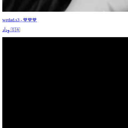
wedad.s3 - 💙💙💙
وِداَد 🇸🇦