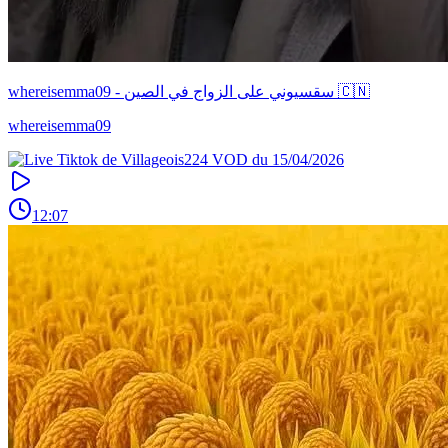
whereisemma09 - سقسيوني على الزواج في الصين 🇨🇳
whereisemma09
12:07