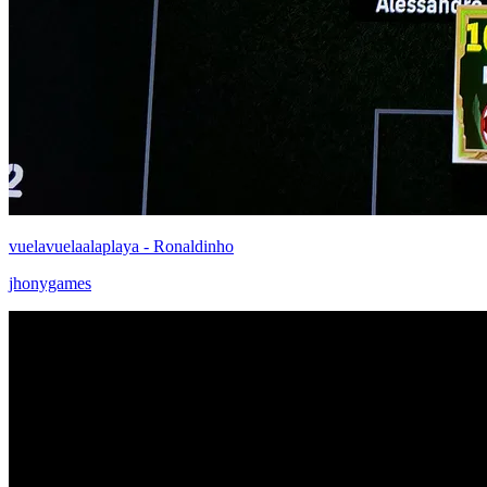
vuelavuelaalaplaya - Ronaldinho
jhonygames