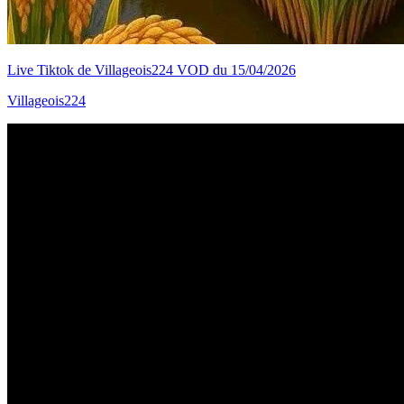
Live Tiktok de Villageois224 VOD du 15/04/2026
Villageois224