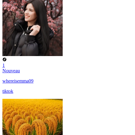
1
Nouveau
whereisemma09
tiktok