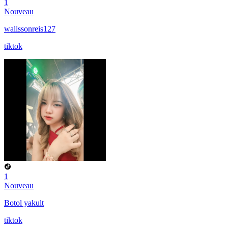
1
Nouveau
walissonreis127
tiktok
1
Nouveau
Botol yakult
tiktok