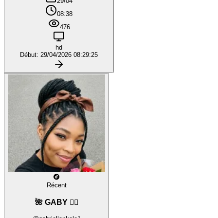
29/04
08:38
476
hd
Début: 29/04/2026 08:29:25
Récent
🌺 GABY ❤️‍🔥