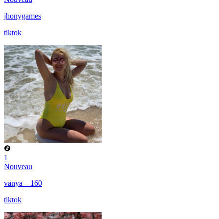
jhonygames
tiktok
1
Nouveau
vanya__160
tiktok