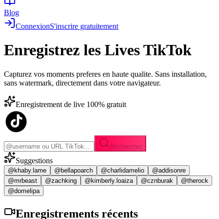
Blog
Connexion
S'inscrire gratuitement
Enregistrez les
Lives TikTok
Capturez vos moments preferes en haute qualite. Sans installation,
sans watermark, directement dans votre navigateur.
Enregistrement de live 100% gratuit
Rechercher
Suggestions
@khaby.lame
@bellapoarch
@charlidamelio
@addisonre
@mrbeast
@zachking
@kimberly.loaiza
@cznburak
@therock
@domelipa
Enregistrements
récents