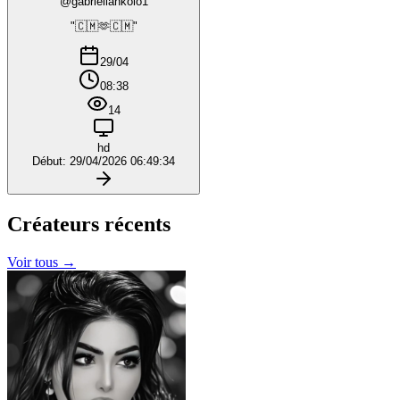
@gabriellankolo1
"🇨🇲🫶🇨🇲"
29/04
08:38
14
hd
Début: 29/04/2026 06:49:34
Créateurs
récents
Voir tous →