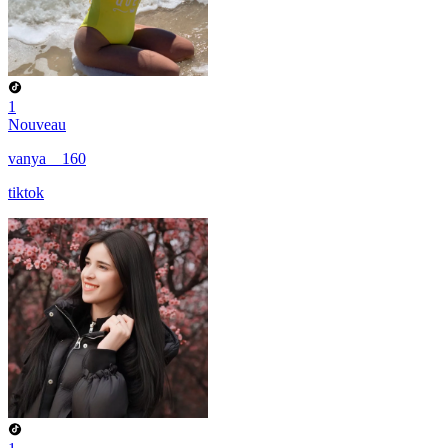
1
Nouveau
vanya__160
tiktok