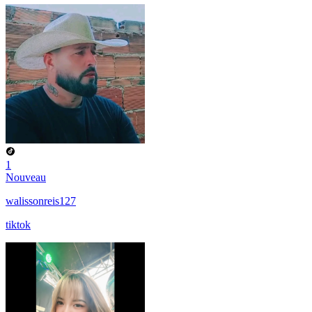
1
Nouveau
walissonreis127
tiktok