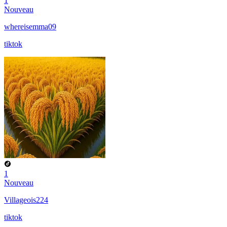
1
Nouveau
whereisemma09
tiktok
1
Nouveau
Villageois224
tiktok