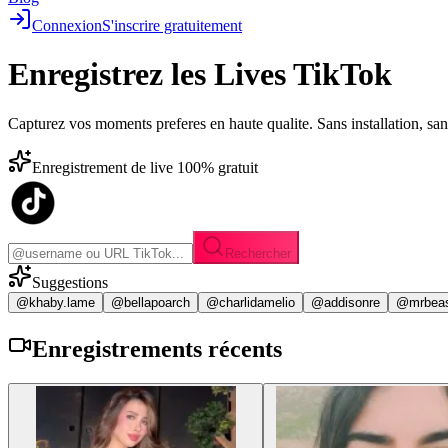
Connexion
S'inscrire gratuitement
Enregistrez les
Lives TikTok
Capturez vos moments preferes en haute qualite. Sans installation, sa
Enregistrement de live 100% gratuit
Rechercher
Suggestions
@khaby.lame
@bellapoarch
@charlidamelio
@addisonre
@mrbea
Enregistrements
récents