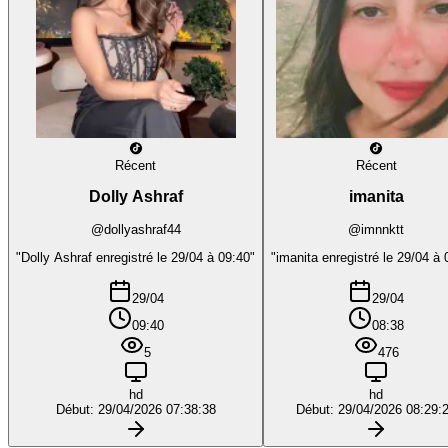
Récent
Récent
Dolly Ashraf
imanita
@dollyashraf44
@imnnktt
"Dolly Ashraf enregistré le 29/04 à 09:40"
"imanita enregistré le 29/04 à 
29/04
29/04
09:40
08:38
5
476
hd
hd
Début: 29/04/2026 07:38:38
Début: 29/04/2026 08:29: