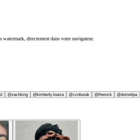
ns watermark, directement dans votre navigateur.
st
@zachking
@kimberly.loaiza
@cznburak
@therock
@domelipa