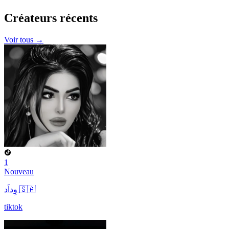
Créateurs
récents
Voir tous →
1
Nouveau
وِداَد 🇸🇦
tiktok