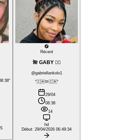
Récent
🌺 GABY ❤️‍🔥
@gabriellankolo1
08:38"
"🇨🇲🫶🇨🇲"
29/04
08:38
14
hd
25
Début: 29/04/2026 06:49:34