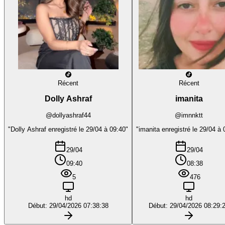
Récent
Récent
Dolly Ashraf
imanita
@dollyashraf44
@imnnktt
"Dolly Ashraf enregistré le 29/04 à 09:40"
"imanita enregistré le 29/04 à 
29/04
29/04
09:40
08:38
5
476
hd
hd
Début: 29/04/2026 07:38:38
Début: 29/04/2026 08:29: