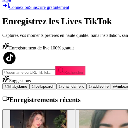
Connexion
S'inscrire gratuitement
Enregistrez les
Lives TikTok
Capturez vos moments preferes en haute qualite. Sans installation, sa
Enregistrement de live 100% gratuit
Rechercher
Suggestions
@khaby.lame
@bellapoarch
@charlidamelio
@addisonre
@mrbea
Enregistrements
récents