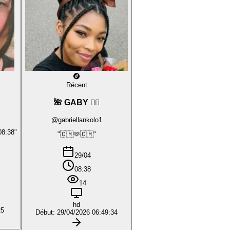
Récent
🌺 GABY ❤️‍🔥
@gabriellankolo1
08:38"
"🇨🇲🫶🇨🇲"
29/04
08:38
14
hd
25
Début: 29/04/2026 06:49:34