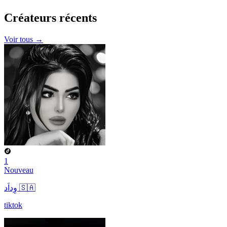
Créateurs
récents
Voir tous →
1
Nouveau
وِداَد 🇸🇦
tiktok