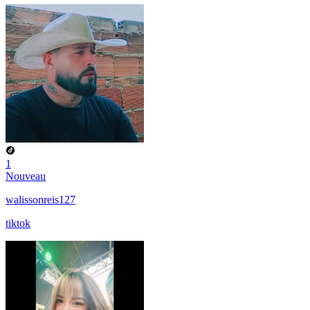
1
Nouveau
walissonreis127
tiktok