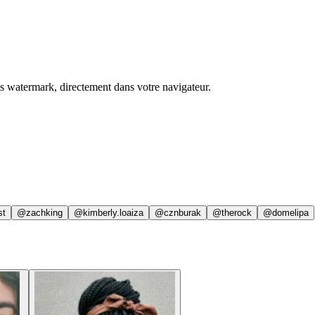
ns watermark, directement dans votre navigateur.
st
@zachking
@kimberly.loaiza
@cznburak
@therock
@domelipa