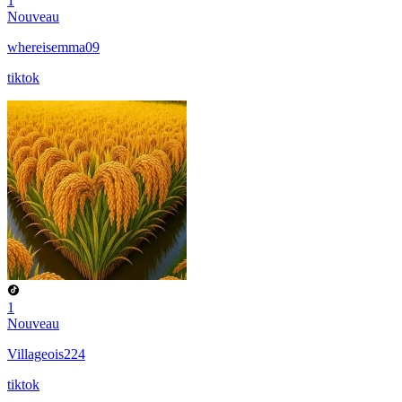
1
Nouveau
whereisemma09
tiktok
1
Nouveau
Villageois224
tiktok