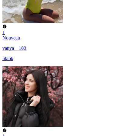
1
Nouveau
vanya__160
tiktok