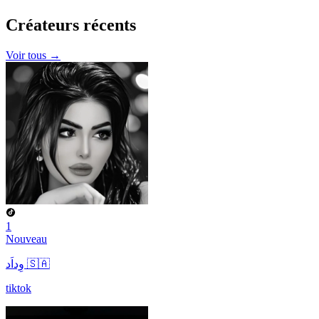
Créateurs
récents
Voir tous →
1
Nouveau
وِداَد 🇸🇦
tiktok