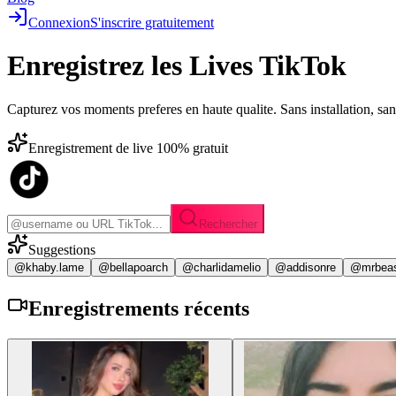
Connexion
S'inscrire gratuitement
Enregistrez les
Lives TikTok
Capturez vos moments preferes en haute qualite. Sans installation, sa
Enregistrement de live 100% gratuit
Rechercher
Suggestions
@khaby.lame
@bellapoarch
@charlidamelio
@addisonre
@mrbea
Enregistrements
récents