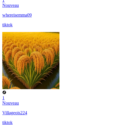
1
Nouveau
whereisemma09
tiktok
1
Nouveau
Villageois224
tiktok