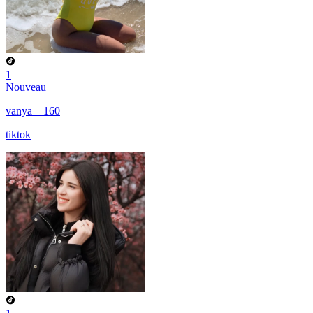
1
Nouveau
vanya__160
tiktok