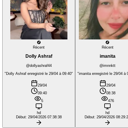
Récent
Récent
Dolly Ashraf
imanita
@dollyashraf44
@imnnktt
"Dolly Ashraf enregistré le 29/04 à 09:40"
"imanita enregistré le 29/04 à 
29/04
29/04
09:40
08:38
5
476
hd
hd
Début: 29/04/2026 07:38:38
Début: 29/04/2026 08:29: