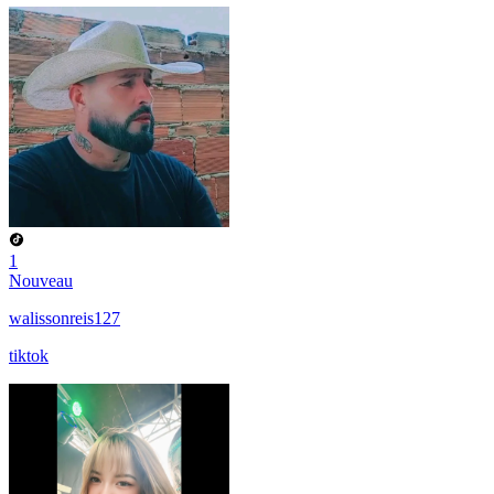
1
Nouveau
walissonreis127
tiktok