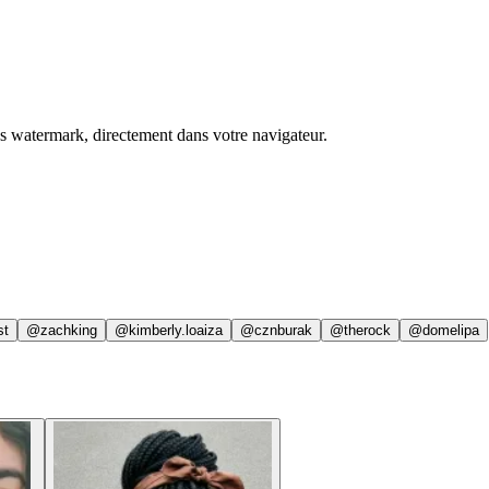
ns watermark, directement dans votre navigateur.
st
@zachking
@kimberly.loaiza
@cznburak
@therock
@domelipa