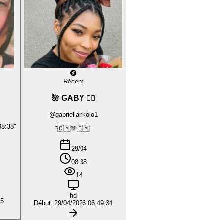
Récent
🌺 GABY ❤️‍🔥
@gabriellankolo1
08:38"
"🇨🇲🫶🇨🇲"
29/04
08:38
14
hd
25
Début: 29/04/2026 06:49:34